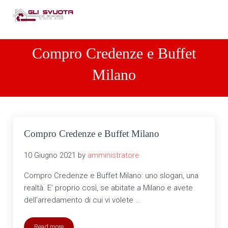
Passa al contenuto principale
Skip to header right navigation
Skip to site footer
Men
Compro arredamenti completi
Compro arredamenti completi Tel: 3487010866
Compro Credenze e Buffet
Milano
Compro Credenze e Buffet Milano
10 Giugno 2021
by
amministratore
Compro Credenze e Buffet Milano: uno slogan, una
realtà. E’ proprio così, se abitate a Milano e avete
dell’arredamento di cui vi volete …
Read more