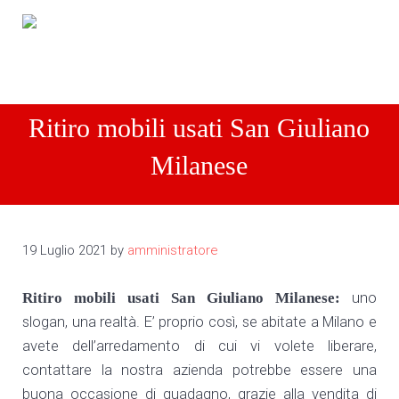
Passa al contenuto principale
Skip to header right navigation
Skip to site footer
Men
Compro arredamenti completi
Compro arredamenti completi Tel: 3487010866
Ritiro mobili usati San Giuliano
Milanese
19 Luglio 2021
by
amministratore
Ritiro mobili usati San Giuliano Milanese:
uno
slogan, una realtà. E’ proprio così, se abitate a Milano e
avete dell’arredamento di cui vi volete liberare,
contattare la nostra azienda potrebbe essere una
buona occasione di guadagno, grazie alla vendita di