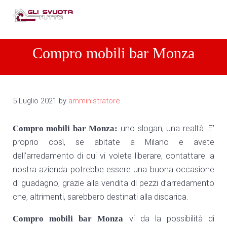
Passa al contenuto principale
Skip to header right navigation
Skip to site footer
Men
Compro arredamenti completi
Compro arredamenti completi Tel: 3487010866
Compro mobili bar Monza
5 Luglio 2021
by
amministratore
Compro mobili bar Monza:
uno slogan, una realtà. E’
proprio così, se abitate a Milano e avete
dell’arredamento di cui vi volete liberare, contattare la
nostra azienda potrebbe essere una buona occasione
di guadagno, grazie alla vendita di pezzi d’arredamento
che, altrimenti, sarebbero destinati alla discarica.
Compro mobili bar Monza
vi da la possibilità di