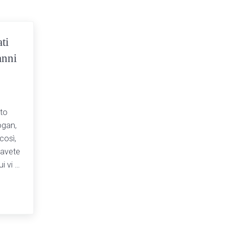
ti
anni
sto
ogan,
così,
 avete
i vi …
 Sesto San Giovanni