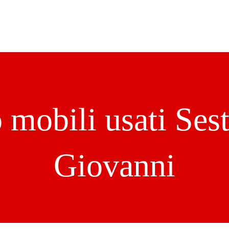
Compro arredamenti completi Milano
Chi Siamo
Hai 
o mobili usati Ses
Giovanni