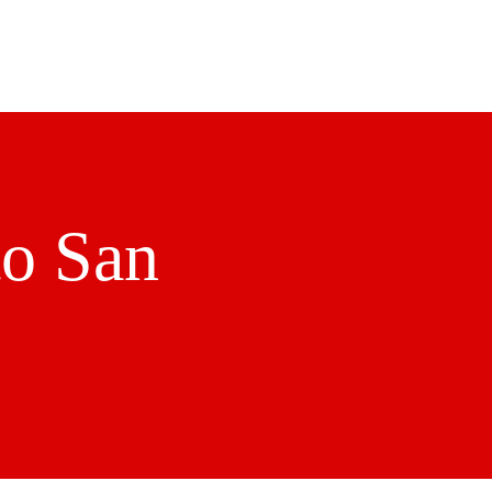
qualcosa che ritieni superfluo?
Richiedi Informazioni
to San