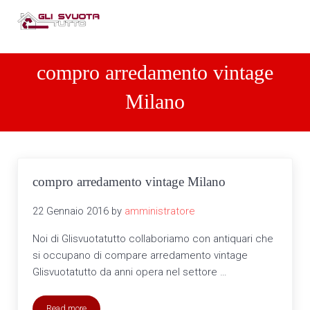
Passa al contenuto principale
Skip to header right navigation
Skip to site footer
Men
Compro arredamenti completi
Compro arredamenti completi Tel: 3487010866
compro arredamento vintage
Milano
compro arredamento vintage Milano
22 Gennaio 2016
by
amministratore
Noi di Glisvuotatutto collaboriamo con antiquari che
si occupano di compare arredamento vintage
Glisvuotatutto da anni opera nel settore …
Read more