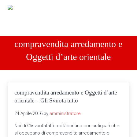
Passa al contenuto principale
Skip to header right navigation
Skip to site footer
Men
Compro arredamenti completi
Compro arredamenti completi Tel: 3487010866
compravendita arredamento e
Oggetti d’arte orientale
compravendita arredamento e Oggetti d’arte
orientale – Gli Svuota tutto
24 Aprile 2016
by
amministratore
Noi di Glisvuotatutto collaboriano con antiquari che
si occupano di compravendita arredamento e